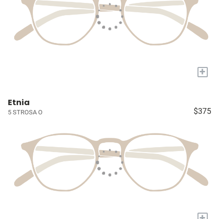
+
Etnia
$375
5 STROSA O
+