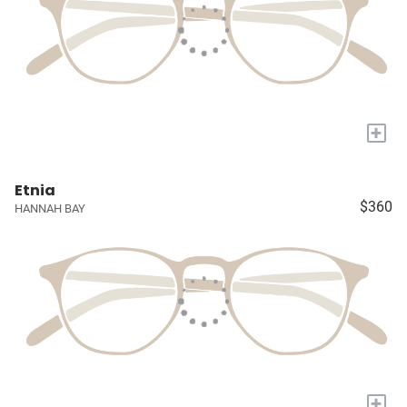
+
Etnia
$360
HANNAH BAY
+