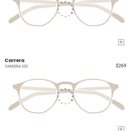
+
Carrera
$269
CARRERA 352
+