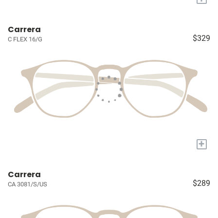
Carrera
$329
C FLEX 16/G
+
Carrera
$289
CA 3081/S/US