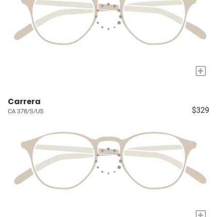
+
Carrera
$329
CA 378/S/US
+