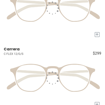
+
Carrera
$299
C FLEX 12/G/S
+