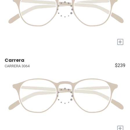
+
Carrera
$239
CARRERA 3064
+